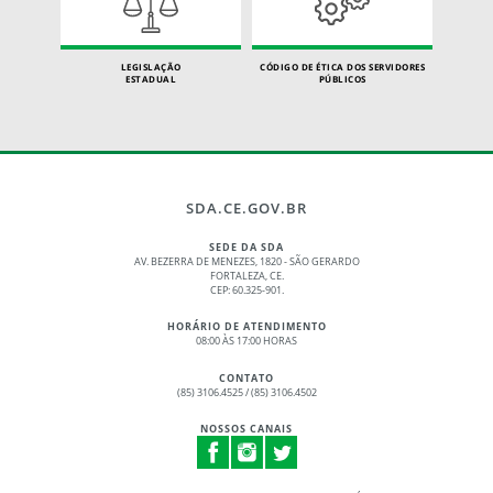
LEGISLAÇÃO
CÓDIGO DE ÉTICA DOS SERVIDORES
ESTADUAL
PÚBLICOS
SDA.CE.GOV.BR
SEDE DA SDA
AV. BEZERRA DE MENEZES, 1820 - SÃO GERARDO
FORTALEZA, CE.
CEP: 60.325-901.
HORÁRIO DE ATENDIMENTO
08:00 ÀS 17:00 HORAS
CONTATO
(85) 3106.4525 / (85) 3106.4502
NOSSOS CANAIS