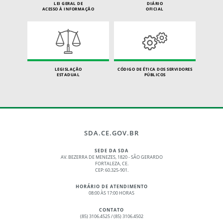
LEI GERAL DE
DIÁRIO
ACESSO À INFORMAÇÃO
OFICIAL
LEGISLAÇÃO
CÓDIGO DE ÉTICA DOS SERVIDORES
ESTADUAL
PÚBLICOS
SDA.CE.GOV.BR
SEDE DA SDA
AV. BEZERRA DE MENEZES, 1820 - SÃO GERARDO
FORTALEZA, CE.
CEP: 60.325-901.
HORÁRIO DE ATENDIMENTO
08:00 ÀS 17:00 HORAS
CONTATO
(85) 3106.4525 / (85) 3106.4502