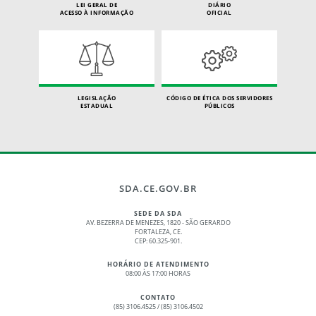
LEI GERAL DE
DIÁRIO
ACESSO À INFORMAÇÃO
OFICIAL
LEGISLAÇÃO
CÓDIGO DE ÉTICA DOS SERVIDORES
ESTADUAL
PÚBLICOS
SDA.CE.GOV.BR
SEDE DA SDA
AV. BEZERRA DE MENEZES, 1820 - SÃO GERARDO
FORTALEZA, CE.
CEP: 60.325-901.
HORÁRIO DE ATENDIMENTO
08:00 ÀS 17:00 HORAS
CONTATO
(85) 3106.4525 / (85) 3106.4502