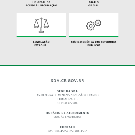
LEI GERAL DE
DIÁRIO
ACESSO À INFORMAÇÃO
OFICIAL
LEGISLAÇÃO
CÓDIGO DE ÉTICA DOS SERVIDORES
ESTADUAL
PÚBLICOS
SDA.CE.GOV.BR
SEDE DA SDA
AV. BEZERRA DE MENEZES, 1820 - SÃO GERARDO
FORTALEZA, CE.
CEP: 60.325-901.
HORÁRIO DE ATENDIMENTO
08:00 ÀS 17:00 HORAS
CONTATO
(85) 3106.4525 / (85) 3106.4502