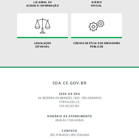
LEI GERAL DE
DIÁRIO
ACESSO À INFORMAÇÃO
OFICIAL
LEGISLAÇÃO
CÓDIGO DE ÉTICA DOS SERVIDORES
ESTADUAL
PÚBLICOS
SDA.CE.GOV.BR
SEDE DA SDA
AV. BEZERRA DE MENEZES, 1820 - SÃO GERARDO
FORTALEZA, CE.
CEP: 60.325-901.
HORÁRIO DE ATENDIMENTO
08:00 ÀS 17:00 HORAS
CONTATO
(85) 3106.4525 / (85) 3106.4502