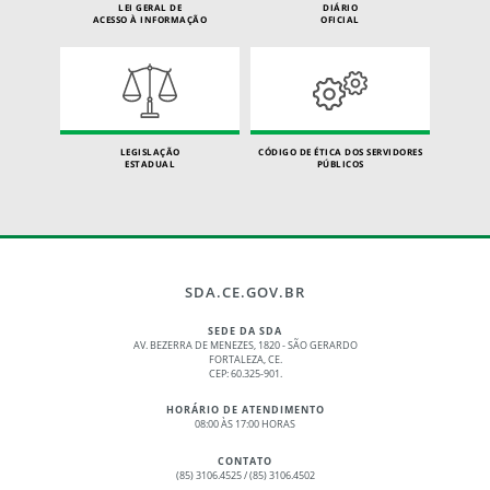
LEI GERAL DE
DIÁRIO
ACESSO À INFORMAÇÃO
OFICIAL
LEGISLAÇÃO
CÓDIGO DE ÉTICA DOS SERVIDORES
ESTADUAL
PÚBLICOS
SDA.CE.GOV.BR
SEDE DA SDA
AV. BEZERRA DE MENEZES, 1820 - SÃO GERARDO
FORTALEZA, CE.
CEP: 60.325-901.
HORÁRIO DE ATENDIMENTO
08:00 ÀS 17:00 HORAS
CONTATO
(85) 3106.4525 / (85) 3106.4502